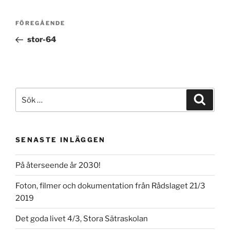
Inläggsnavigering
Föregående
FÖREGÅENDE
inlägg
stor-64
Sök
Sök
efter:
SENASTE INLÄGGEN
På återseende år 2030!
Foton, filmer och dokumentation från Rådslaget 21/3
2019
Det goda livet 4/3, Stora Sätraskolan