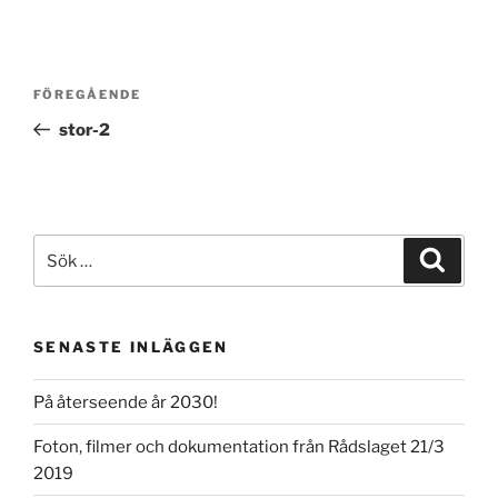
Inläggsnavigering
Föregående
FÖREGÅENDE
inlägg
stor-2
Sök
Sök
efter:
SENASTE INLÄGGEN
På återseende år 2030!
Foton, filmer och dokumentation från Rådslaget 21/3
2019