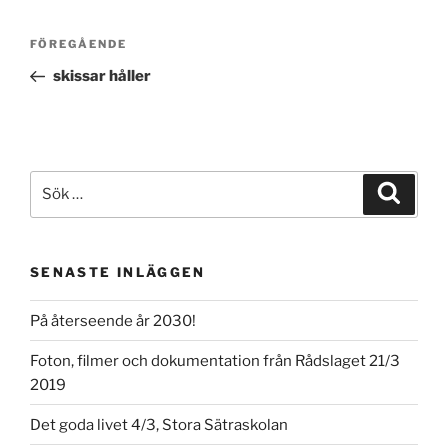
Inläggsnavigering
Föregående
FÖREGÅENDE
inlägg
skissar håller
Sök
Sök
efter:
SENASTE INLÄGGEN
På återseende år 2030!
Foton, filmer och dokumentation från Rådslaget 21/3
2019
Det goda livet 4/3, Stora Sätraskolan