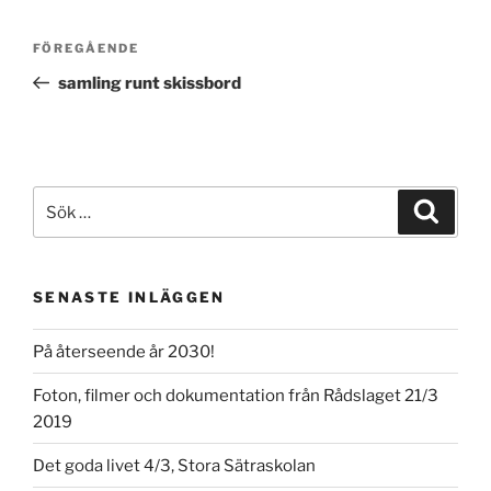
Inläggsnavigering
Föregående
FÖREGÅENDE
inlägg
samling runt skissbord
Sök
Sök
efter:
SENASTE INLÄGGEN
På återseende år 2030!
Foton, filmer och dokumentation från Rådslaget 21/3
2019
Det goda livet 4/3, Stora Sätraskolan