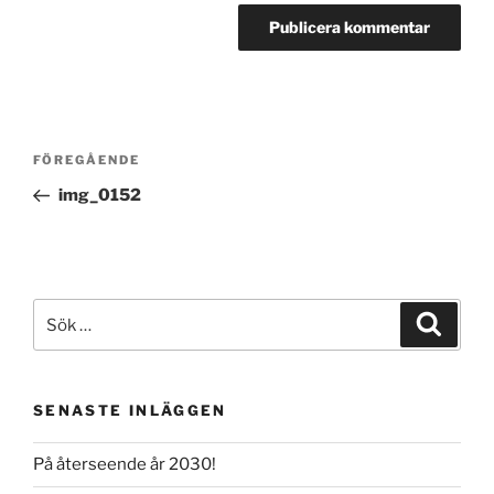
Inläggsnavigering
Föregående
FÖREGÅENDE
inlägg
img_0152
Sök
Sök
efter:
SENASTE INLÄGGEN
På återseende år 2030!