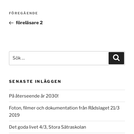
Inläggsnavigering
Föregående
FÖREGÅENDE
inlägg
föreläsare 2
Sök
Sök
efter:
SENASTE INLÄGGEN
På återseende år 2030!
Foton, filmer och dokumentation från Rådslaget 21/3
2019
Det goda livet 4/3, Stora Sätraskolan