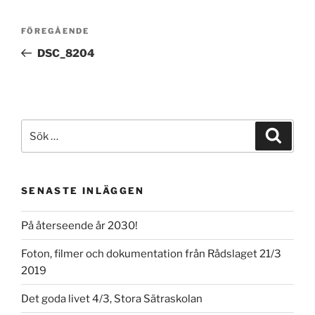
Inläggsnavigering
Föregående
FÖREGÅENDE
inlägg
DSC_8204
Sök
Sök
efter:
SENASTE INLÄGGEN
På återseende år 2030!
Foton, filmer och dokumentation från Rådslaget 21/3
2019
Det goda livet 4/3, Stora Sätraskolan