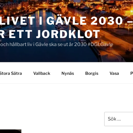
LIVET I GÄVLE 2030 
R ETT JORDKLOT
t och hållbart liv i Gävle ska se ut år 2030 #DGLGavle
Stora Sätra
Vallback
Nynäs
Borgis
Vasa
P
Sök
efter: