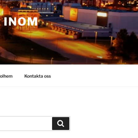
– INOM
olhem
Kontakta oss
Sök