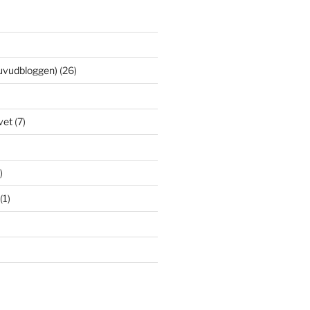
uvudbloggen)
(26)
vet
(7)
)
(1)