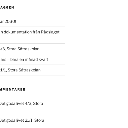
LÄGGEN
år 2030!
och dokumentation från Rådslaget
4/3, Stora Sätraskolan
ars – bara en månad kvar!
21/1, Stora Sätraskolan
OMMENTARER
Det goda livet 4/3, Stora
Det goda livet 21/1, Stora