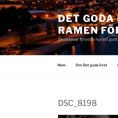
Hoppa
till
DET GODA 
innehåll
RAMEN FÖ
Skolelever föreslår hur ett got
Hem
Om Det goda livet
DSC_8198