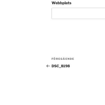
Webbplats
Inläggsnavigering
Föregående
FÖREGÅENDE
inlägg
DSC_8198