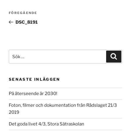
Inläggsnavigering
Föregående
FÖREGÅENDE
inlägg
DSC_8191
Sök
Sök
efter:
SENASTE INLÄGGEN
På återseende år 2030!
Foton, filmer och dokumentation från Rådslaget 21/3
2019
Det goda livet 4/3, Stora Sätraskolan