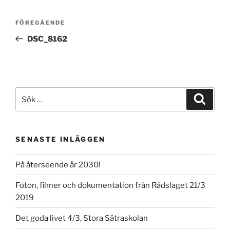
Inläggsnavigering
Föregående
FÖREGÅENDE
inlägg
DSC_8162
Sök
Sök
efter:
SENASTE INLÄGGEN
På återseende år 2030!
Foton, filmer och dokumentation från Rådslaget 21/3
2019
Det goda livet 4/3, Stora Sätraskolan