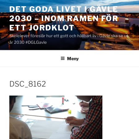
Hoppa
DET GODA LIVET I GÄVLE
till
2030 – INOM RAMEN FÖR
innehåll
ETT JORDKLOT
Skolelever föreslår hur ett gott och hållbart liv i Gävle ska se ut
år 2030 #DGLGavle
Meny
DSC_8162