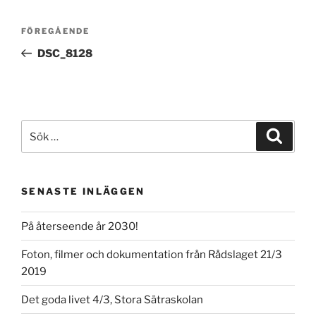
Inläggsnavigering
Föregående
FÖREGÅENDE
inlägg
DSC_8128
Sök
Sök
efter:
SENASTE INLÄGGEN
På återseende år 2030!
Foton, filmer och dokumentation från Rådslaget 21/3
2019
Det goda livet 4/3, Stora Sätraskolan