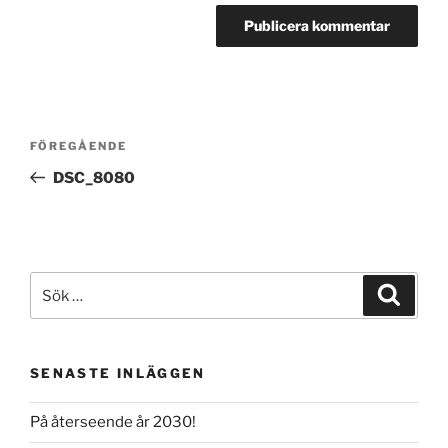
Inläggsnavigering
Föregående
FÖREGÅENDE
inlägg
DSC_8080
Sök
Sök
efter:
SENASTE INLÄGGEN
På återseende år 2030!