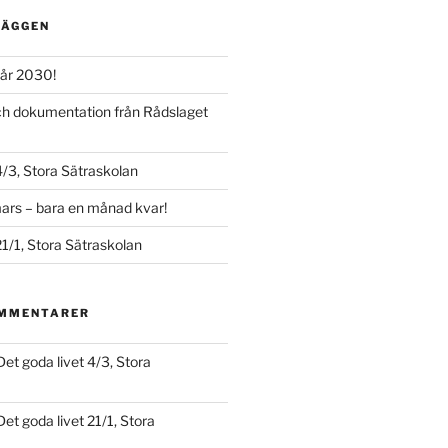
LÄGGEN
år 2030!
och dokumentation från Rådslaget
4/3, Stora Sätraskolan
ars – bara en månad kvar!
21/1, Stora Sätraskolan
OMMENTARER
Det goda livet 4/3, Stora
Det goda livet 21/1, Stora