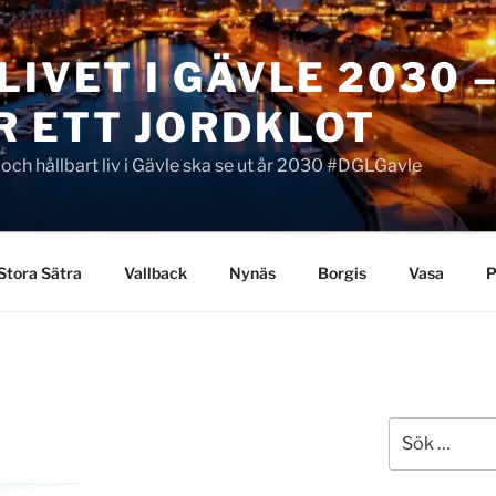
LIVET I GÄVLE 2030 
R ETT JORDKLOT
t och hållbart liv i Gävle ska se ut år 2030 #DGLGavle
Stora Sätra
Vallback
Nynäs
Borgis
Vasa
P
Sök
efter: