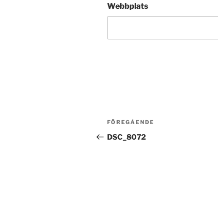
Webbplats
Inläggsnavigering
Föregående
FÖREGÅENDE
inlägg
DSC_8072