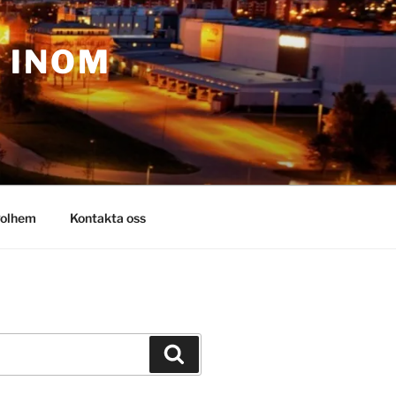
– INOM
olhem
Kontakta oss
Sök