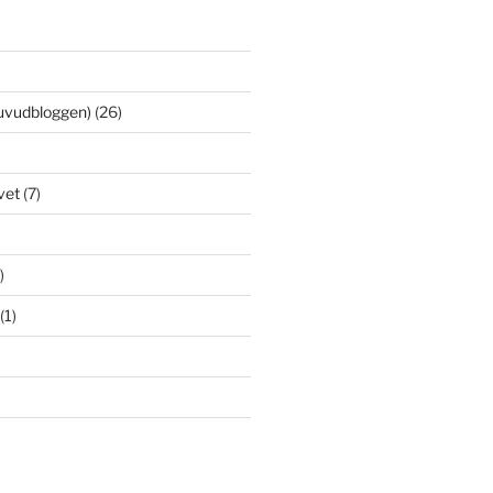
uvudbloggen)
(26)
vet
(7)
)
(1)