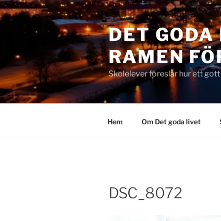
Hoppa
till
DET GODA 
innehåll
RAMEN FÖ
Skolelever föreslår hur ett got
Hem
Om Det goda livet
DSC_8072