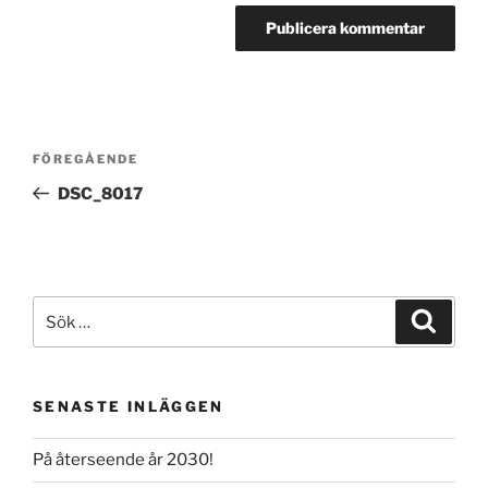
Inläggsnavigering
Föregående
FÖREGÅENDE
inlägg
DSC_8017
Sök
Sök
efter:
SENASTE INLÄGGEN
På återseende år 2030!