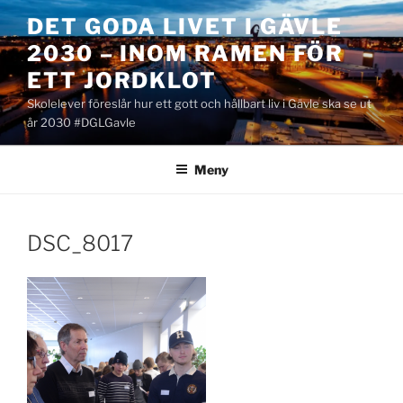
Hoppa
DET GODA LIVET I GÄVLE
till
2030 – INOM RAMEN FÖR
innehåll
ETT JORDKLOT
Skolelever föreslår hur ett gott och hållbart liv i Gävle ska se ut
år 2030 #DGLGavle
Meny
DSC_8017