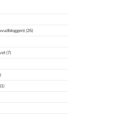
uvudbloggen)
(26)
vet
(7)
)
(1)