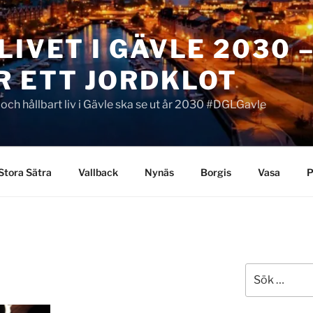
LIVET I GÄVLE 2030 
R ETT JORDKLOT
t och hållbart liv i Gävle ska se ut år 2030 #DGLGavle
Stora Sätra
Vallback
Nynäs
Borgis
Vasa
P
Sök
efter: