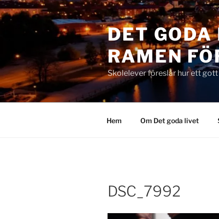
Hoppa
till
DET GODA 
innehåll
RAMEN FÖ
Skolelever föreslår hur ett got
Hem
Om Det goda livet
DSC_7992