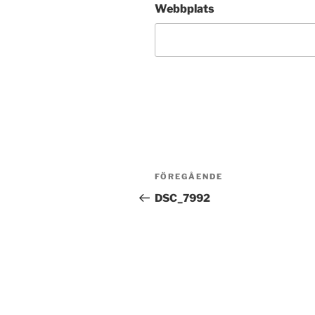
Webbplats
Inläggsnavigering
Föregående
FÖREGÅENDE
inlägg
DSC_7992