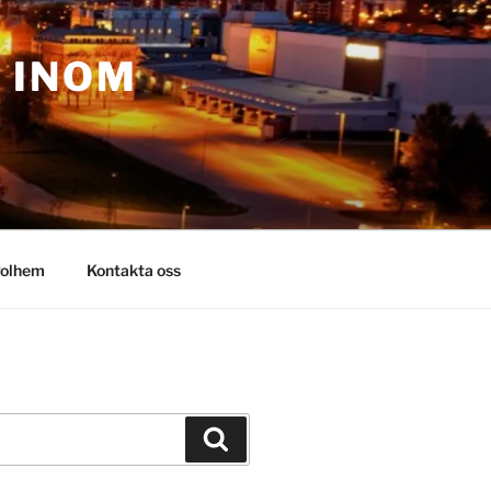
– INOM
olhem
Kontakta oss
Sök