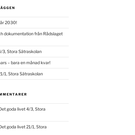
LÄGGEN
år 2030!
och dokumentation från Rådslaget
4/3, Stora Sätraskolan
ars – bara en månad kvar!
21/1, Stora Sätraskolan
OMMENTARER
Det goda livet 4/3, Stora
Det goda livet 21/1, Stora