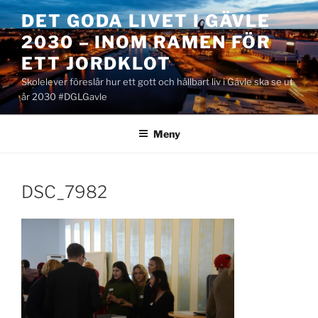
Hoppa
DET GODA LIVET I GÄVLE
till
2030 – INOM RAMEN FÖR
innehåll
ETT JORDKLOT
Skolelever föreslår hur ett gott och hållbart liv i Gävle ska se ut
år 2030 #DGLGavle
Meny
DSC_7982