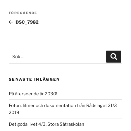
Inläggsnavigering
Föregående
FÖREGÅENDE
inlägg
DSC_7982
Sök
Sök
efter:
SENASTE INLÄGGEN
På återseende år 2030!
Foton, filmer och dokumentation från Rådslaget 21/3
2019
Det goda livet 4/3, Stora Sätraskolan