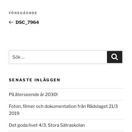
Inläggsnavigering
Föregående
FÖREGÅENDE
inlägg
DSC_7964
Sök
Sök
efter:
SENASTE INLÄGGEN
På återseende år 2030!
Foton, filmer och dokumentation från Rådslaget 21/3
2019
Det goda livet 4/3, Stora Sätraskolan