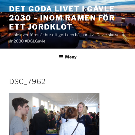
Hoppa
DET GODA LIVET I GÄVLE
till
2030 – INOM RAMEN FÖR
innehåll
ETT JORDKLOT
Skolelever föreslår hur ett gott och hållbart liv i Gävle ska se ut
år 2030 #DGLGavle
Meny
DSC_7962