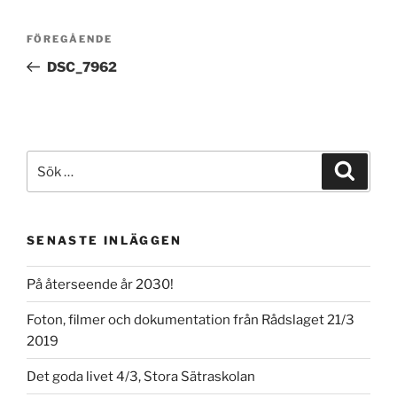
Inläggsnavigering
Föregående
FÖREGÅENDE
inlägg
DSC_7962
Sök
Sök
efter:
SENASTE INLÄGGEN
På återseende år 2030!
Foton, filmer och dokumentation från Rådslaget 21/3
2019
Det goda livet 4/3, Stora Sätraskolan