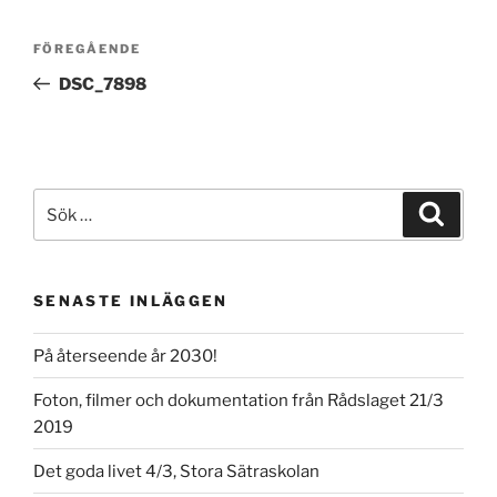
Inläggsnavigering
Föregående
FÖREGÅENDE
inlägg
DSC_7898
Sök
Sök
efter:
SENASTE INLÄGGEN
På återseende år 2030!
Foton, filmer och dokumentation från Rådslaget 21/3
2019
Det goda livet 4/3, Stora Sätraskolan