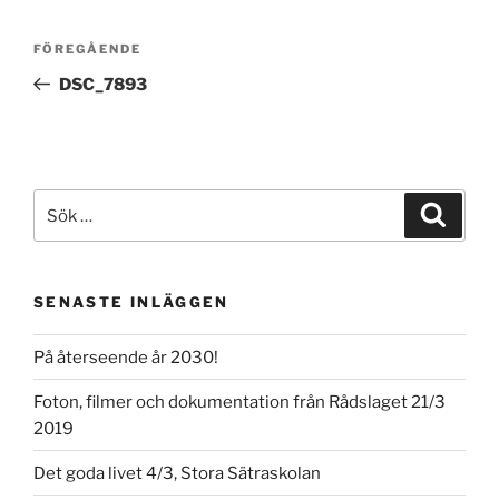
Inläggsnavigering
Föregående
FÖREGÅENDE
inlägg
DSC_7893
Sök
Sök
efter:
SENASTE INLÄGGEN
På återseende år 2030!
Foton, filmer och dokumentation från Rådslaget 21/3
2019
Det goda livet 4/3, Stora Sätraskolan