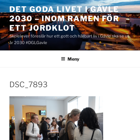
Hoppa
DET GODA LIVET I GÄVLE
till
2030 – INOM RAMEN FÖR
innehåll
ETT JORDKLOT
Skolelever föreslår hur ett gott och hållbart liv i Gävle ska se ut
år 2030 #DGLGavle
Meny
DSC_7893