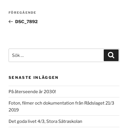
Inläggsnavigering
Föregående
FÖREGÅENDE
inlägg
DSC_7892
Sök
Sök
efter:
SENASTE INLÄGGEN
På återseende år 2030!
Foton, filmer och dokumentation från Rådslaget 21/3
2019
Det goda livet 4/3, Stora Sätraskolan