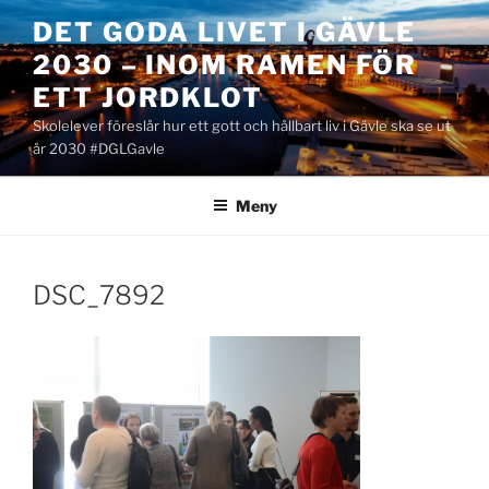
Hoppa
DET GODA LIVET I GÄVLE
till
2030 – INOM RAMEN FÖR
innehåll
ETT JORDKLOT
Skolelever föreslår hur ett gott och hållbart liv i Gävle ska se ut
år 2030 #DGLGavle
Meny
DSC_7892