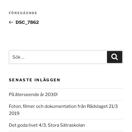
Inläggsnavigering
Föregående
FÖREGÅENDE
inlägg
DSC_7862
Sök
Sök
efter:
SENASTE INLÄGGEN
På återseende år 2030!
Foton, filmer och dokumentation från Rådslaget 21/3
2019
Det goda livet 4/3, Stora Sätraskolan