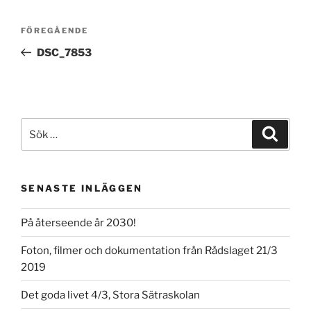
Inläggsnavigering
Föregående
FÖREGÅENDE
inlägg
DSC_7853
Sök
Sök
efter:
SENASTE INLÄGGEN
På återseende år 2030!
Foton, filmer och dokumentation från Rådslaget 21/3
2019
Det goda livet 4/3, Stora Sätraskolan