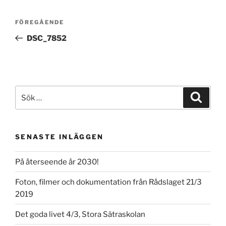
Inläggsnavigering
Föregående
FÖREGÅENDE
inlägg
DSC_7852
Sök
Sök
efter:
SENASTE INLÄGGEN
På återseende år 2030!
Foton, filmer och dokumentation från Rådslaget 21/3
2019
Det goda livet 4/3, Stora Sätraskolan