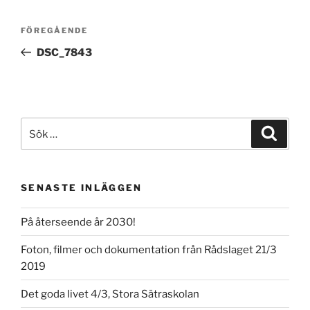
Inläggsnavigering
Föregående
FÖREGÅENDE
inlägg
DSC_7843
Sök
Sök
efter:
SENASTE INLÄGGEN
På återseende år 2030!
Foton, filmer och dokumentation från Rådslaget 21/3
2019
Det goda livet 4/3, Stora Sätraskolan