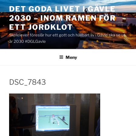
Hoppa
DET GODA LIVET I GÄVLE
till
2030 – INOM RAMEN FÖR
innehåll
ETT JORDKLOT
Skolelever föreslår hur ett gott och hållbart liv i Gävle ska se ut
år 2030 #DGLGavle
Meny
DSC_7843