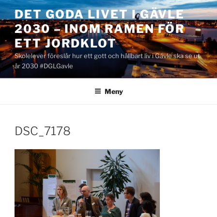
Hoppa
DET GODA LIVET I GÄVLE
till
2030 – INOM RAMEN FÖR
innehåll
ETT JORDKLOT
Skolelever föreslår hur ett gott och hållbart liv i Gävle ska se ut
år 2030 #DGLGavle
Meny
DSC_7178