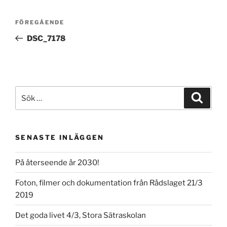
Inläggsnavigering
Föregående
FÖREGÅENDE
inlägg
DSC_7178
Sök
Sök
efter:
SENASTE INLÄGGEN
På återseende år 2030!
Foton, filmer och dokumentation från Rådslaget 21/3
2019
Det goda livet 4/3, Stora Sätraskolan