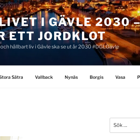
LIVET I GÄVLE 2030 
R ETT JORDKLOT
t och hållbart liv i Gävle ska se ut år 2030 #DGLGavle
Stora Sätra
Vallback
Nynäs
Borgis
Vasa
P
Sök
efter: