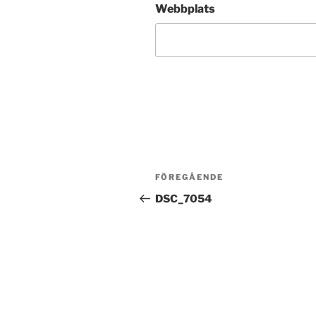
Webbplats
Inläggsnavigering
Föregående
FÖREGÅENDE
inlägg
DSC_7054