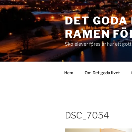
Hoppa
till
DET GODA 
innehåll
RAMEN FÖ
Skolelever föreslår hur ett got
Hem
Om Det goda livet
DSC_7054