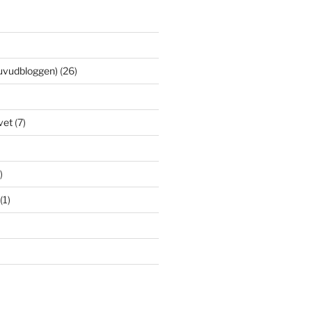
uvudbloggen)
(26)
vet
(7)
)
(1)