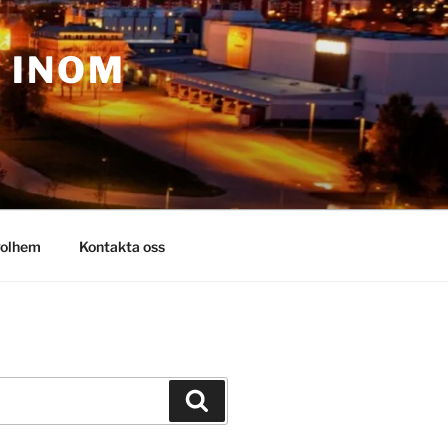
– INOM
olhem
Kontakta oss
Sök