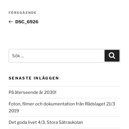
Inläggsnavigering
Föregående
FÖREGÅENDE
inlägg
DSC_6926
Sök
Sök
efter:
SENASTE INLÄGGEN
På återseende år 2030!
Foton, filmer och dokumentation från Rådslaget 21/3
2019
Det goda livet 4/3, Stora Sätraskolan