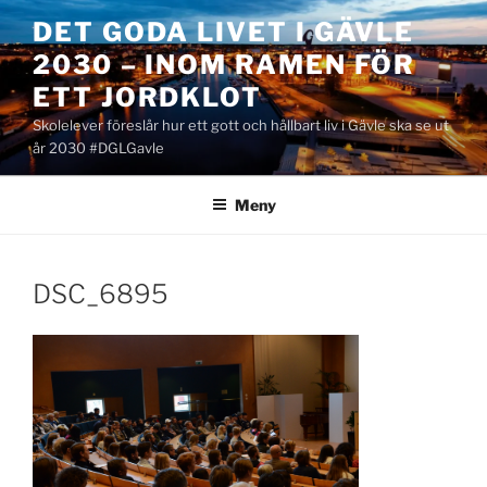
Hoppa
DET GODA LIVET I GÄVLE
till
2030 – INOM RAMEN FÖR
innehåll
ETT JORDKLOT
Skolelever föreslår hur ett gott och hållbart liv i Gävle ska se ut
år 2030 #DGLGavle
Meny
DSC_6895