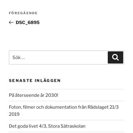
Inläggsnavigering
Föregående
FÖREGÅENDE
inlägg
DSC_6895
Sök
Sök
efter:
SENASTE INLÄGGEN
På återseende år 2030!
Foton, filmer och dokumentation från Rådslaget 21/3
2019
Det goda livet 4/3, Stora Sätraskolan