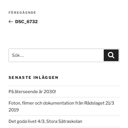
Inläggsnavigering
Föregående
FÖREGÅENDE
inlägg
DSC_6732
Sök
Sök
efter:
SENASTE INLÄGGEN
På återseende år 2030!
Foton, filmer och dokumentation från Rådslaget 21/3
2019
Det goda livet 4/3, Stora Sätraskolan