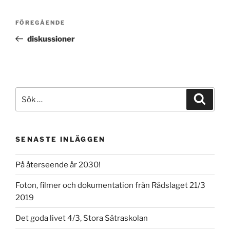
Inläggsnavigering
Föregående
FÖREGÅENDE
inlägg
diskussioner
Sök
Sök
efter:
SENASTE INLÄGGEN
På återseende år 2030!
Foton, filmer och dokumentation från Rådslaget 21/3
2019
Det goda livet 4/3, Stora Sätraskolan