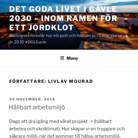
Hoppa
DET GODA LIVET I GÄVLE
till
2030 – INOM RAMEN FÖR
innehåll
ETT JORDKLOT
Skolelever föreslår hur ett gott och hållbart liv i Gävle ska se ut
år 2030 #DGLGavle
Meny
FÖRFATTARE:
LIVLAV MOURAD
PUBLICERAT
30 NOVEMBER, 2016
Hållbart arbetsmiljö
Dags att dra igång med vårat projekt -> (hållbart
arbetes och skolklimat). Hur skapar vi en tryggare och
säkrare miljö, när det kommer till hälsa, arbetsmiljö,