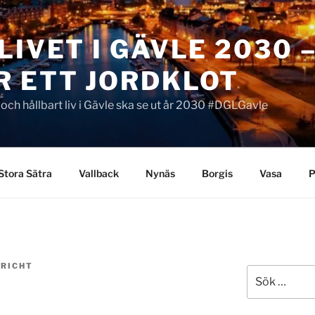
LIVET I GÄVLE 2030 
R ETT JORDKLOT
t och hållbart liv i Gävle ska se ut år 2030 #DGLGavle
Stora Sätra
Vallback
Nynäs
Borgis
Vasa
P
 RICHT
Sök
efter: