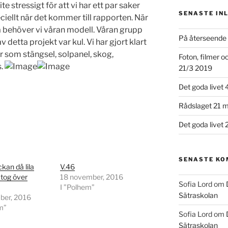
e stressigt för att vi har ett par saker
SENASTE IN
ciellt när det kommer till rapporten. När
å behöver vi våran modell. Våran grupp
På återseende 
 detta projekt var kul. Vi har gjort klart
 som stängsel, solpanel, skog,
Foton, filmer 
s.
21/3 2019
Det goda livet 
Rådslaget 21 m
Det goda livet 
SENASTE K
kan då lila
V.46
 tog över
18 november, 2016
Sofia Lord
om
I ”Polhem”
Sätraskolan
ber, 2016
m”
Sofia Lord
om
Sätraskolan