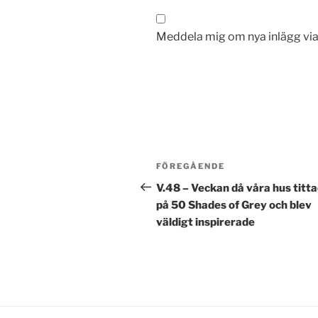
Meddela mig om nya inlägg via
Inläggsnavigering
Föregående
FÖREGÅENDE
inlägg
V.48 – Veckan då våra hus titt
på 50 Shades of Grey och blev
väldigt inspirerade