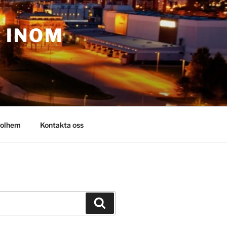
– INOM
olhem
Kontakta oss
Sök