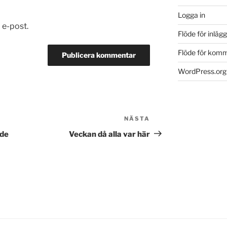
Logga in
 e-post.
Flöde för inlägg
Flöde för kom
WordPress.org
NÄSTA
Nästa
inlägg
ade
Veckan då alla var här