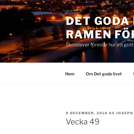
Hoppa
till
DET GODA 
innehåll
RAMEN FÖ
Skolelever föreslår hur ett got
Hem
Om Det goda livet
PUBLICERAT
9 DECEMBER, 2016
AV
JOSEPH
Vecka 49