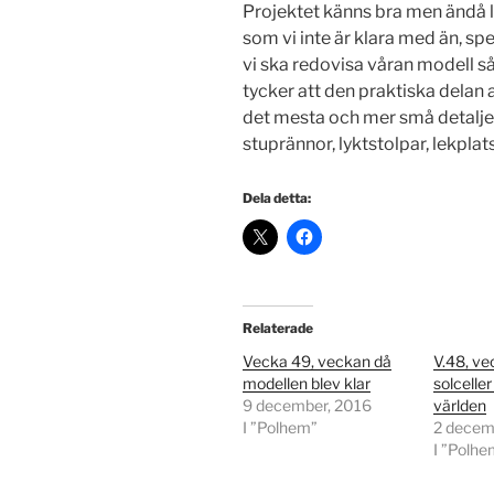
Projektet känns bra men ändå lit
som vi inte är klara med än, spe
vi ska redovisa våran modell s
tycker att den praktiska delan av
det mesta och mer små detaljer
stuprännor, lyktstolpar, lekplat
Dela detta:
Relaterade
Vecka 49, veckan då
V.48, vec
modellen blev klar
solceller
9 december, 2016
världen
I ”Polhem”
2 decem
I ”Polhe