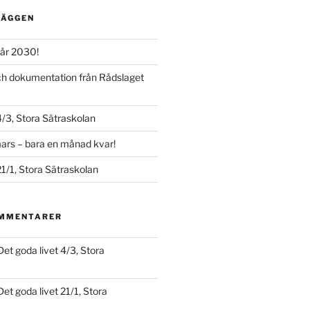
LÄGGEN
år 2030!
och dokumentation från Rådslaget
4/3, Stora Sätraskolan
ars – bara en månad kvar!
21/1, Stora Sätraskolan
OMMENTARER
Det goda livet 4/3, Stora
Det goda livet 21/1, Stora