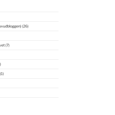
uvudbloggen)
(26)
vet
(7)
)
(1)