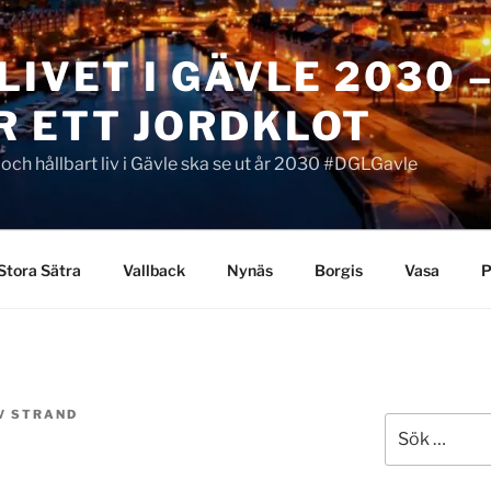
LIVET I GÄVLE 2030 
R ETT JORDKLOT
t och hållbart liv i Gävle ska se ut år 2030 #DGLGavle
Stora Sätra
Vallback
Nynäs
Borgis
Vasa
P
V STRAND
Sök
efter: