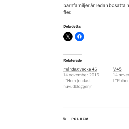
barnfamiljer är redan bosatta nä
fler.
Dela detta:
Relaterade
måndag vecka 46
V.45
14 november, 2016
14 nove
I ”Hem (endast
I ”Polhe
huvudbloggen)”
KATEGORIER
POLHEM