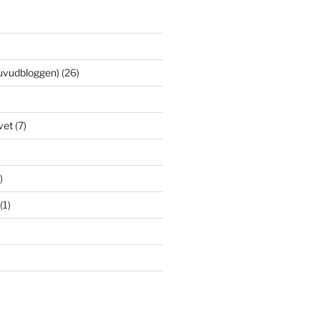
uvudbloggen)
(26)
vet
(7)
)
(1)