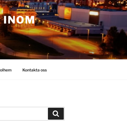
– INOM
olhem
Kontakta oss
Sök