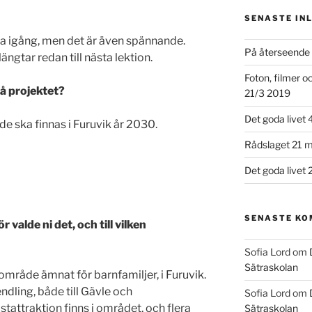
SENASTE IN
ma igång, men det är även spännande.
På återseende 
längtar redan till nästa lektion.
Foton, filmer 
på projektet?
21/3 2019
Det goda livet 
de ska finnas i Furuvik år 2030.
Rådslaget 21 m
Det goda livet 
SENASTE K
r valde ni det, och till vilken
Sofia Lord
om
Sätraskolan
sområde ämnat för barnfamiljer, i Furuvik.
ndling, både till Gävle och
Sofia Lord
om
tattraktion finns i området, och flera
Sätraskolan