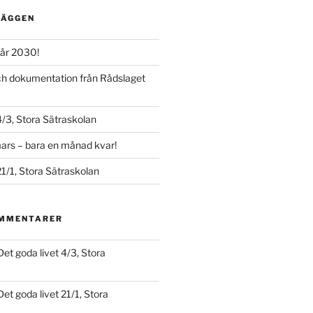
LÄGGEN
år 2030!
och dokumentation från Rådslaget
4/3, Stora Sätraskolan
ars – bara en månad kvar!
21/1, Stora Sätraskolan
OMMENTARER
Det goda livet 4/3, Stora
Det goda livet 21/1, Stora