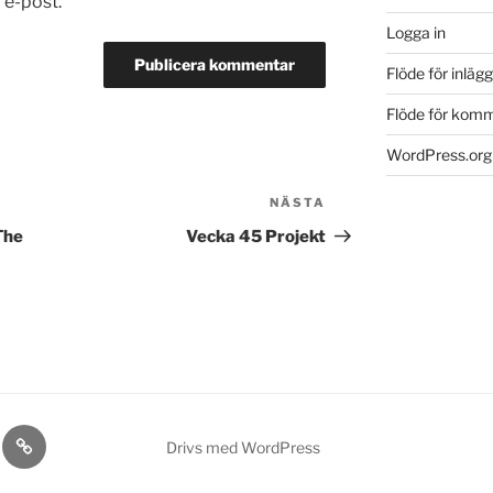
 e-post.
Logga in
Flöde för inlägg
Flöde för kom
WordPress.org
NÄSTA
Nästa
inlägg
The
Vecka 45 Projekt
ack
Nynäs
Drivs med WordPress
kta