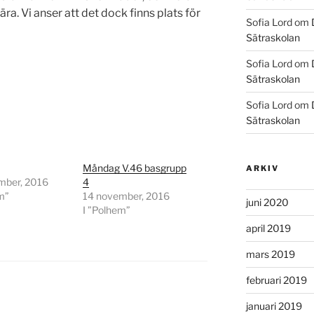
ra. Vi anser att det dock finns plats för
Sofia Lord
om
Sätraskolan
Sofia Lord
om
Sätraskolan
Sofia Lord
om
Sätraskolan
Måndag V.46 basgrupp
ARKIV
mber, 2016
4
m”
14 november, 2016
juni 2020
I ”Polhem”
april 2019
mars 2019
februari 2019
januari 2019