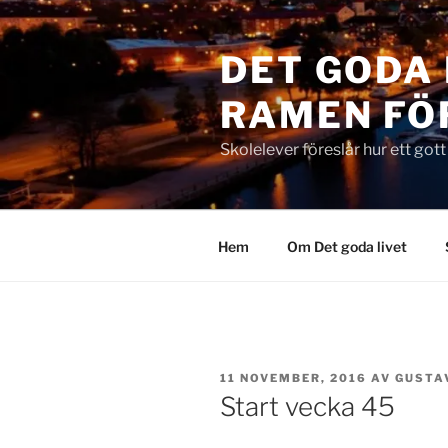
Hoppa
till
DET GODA 
innehåll
RAMEN FÖ
Skolelever föreslår hur ett got
Hem
Om Det goda livet
PUBLICERAT
11 NOVEMBER, 2016
AV
GUSTA
Start vecka 45